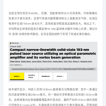
当前全球光刻巨头ASML、尼康、佳能使用的DUV光刻系统，均依赖氟化
氙准分子激光技术。这类气体激光器需要持续注入氩氟混合气体，在高压
电场中生成193nm波长光子，其系统复杂程度高且能耗较大。相比之下，
中科院自主研发的固态方案采用Yb:YAG晶体放大器作为核心光源，通过分
光-变频-合成的技术路线，在完全固态结构下实现了同波长激光输出。
技术细节显示，科研人员将1030nm基频激光分两路处理：其中一束通过
四次谐波转换生成258nm激光，另一束经光学参数放大后形成1553nm激
光。这两束激光在串级硼酸锂晶体中混合后，最终产出的193nm激光线宽
已控制在0.11pm以内，光谱纯度达到商用准分子激光器标准。尽管目前